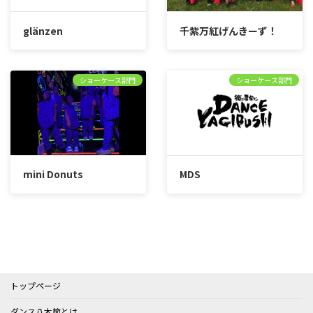
glänzen
千紫万紅げんきーず！
ショーケース部門
ショーケース部門
mini Donuts
MDS
トップページ
ダンス八木節とは