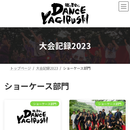
コ
ナ
ン
ビ
テ
ゲ
ン
ー
ツ
シ
へ
ョ
ス
ン
大会記録2023
キ
に
ッ
移
プ
動
トップページ
大会記録2023
ショーケース部門
ショーケース部門
ショーケース部門
ショーケース部門