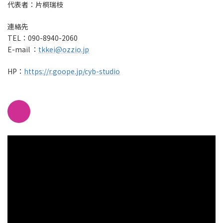
代表者：片桐瑞枝
連絡先
TEL：090-8940-2060
E-mail ：
tkkei@ozzio.jp
HP：
https://r.goope.jp/cyb-studio